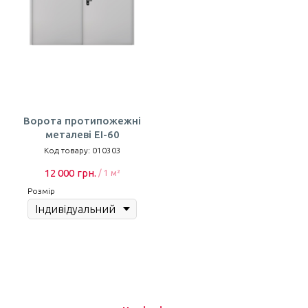
Ворота протипожежні
металеві EI-60
Код товару:
010303
12 000
грн.
/
1 м²
Розмір