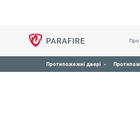
Про
Протипожежні двері
Протипож