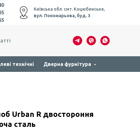
40
Київська обл. смт. Коцюбинське,
05
вул. Пономарьова, буд. 3
65
атті
леві технічні
Дверна фурнітура
ноб Urban R двостороння
юча сталь