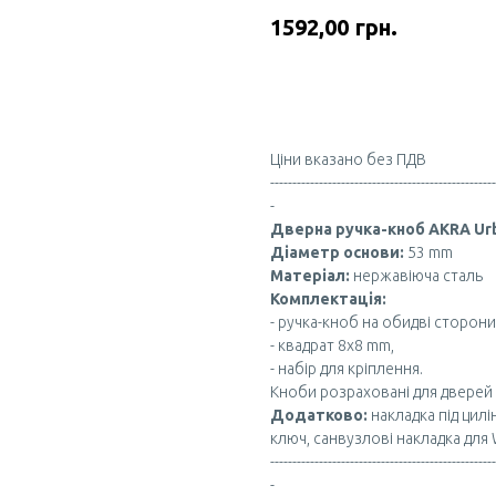
грн.
1592,00
Купити
Ціни вказано без ПДВ
---------------------------------------------------
-
Дверна ручка-кноб AKRA Ur
Діаметр основи:
53 mm
Матеріал:
нержавіюча сталь
Комплектація:
- ручка-кноб на обидві сторони
- квадрат 8x8 mm,
- набір для кріплення.
Кноби розраховані для дверей
Додатково:
накладка під цил
ключ, санвузлові накладка для
---------------------------------------------------
-