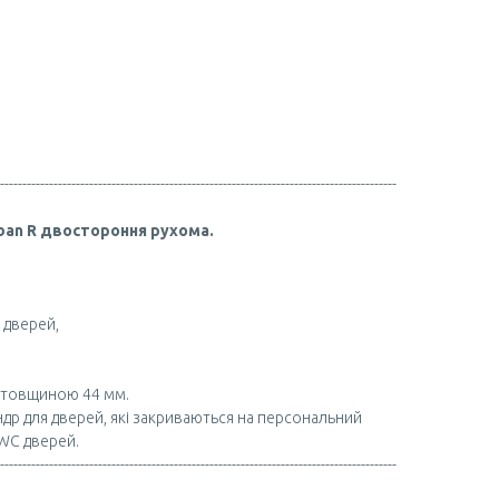
-----------------------------------------------------------------------------------------
ban R двостороння рухома.
 дверей,
 товщиною 44 мм.
індр для дверей, які закриваються на персональний
 WC дверей.
-----------------------------------------------------------------------------------------