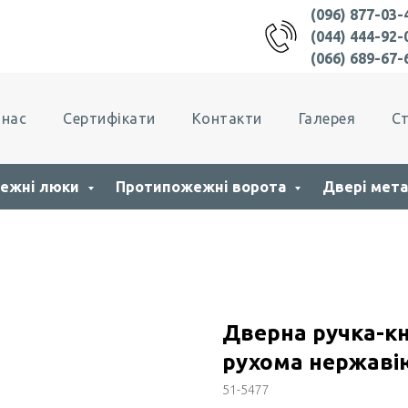
(096) 877-03-
(044) 444-92-
(066) 689-67-
 нас
Сертифікати
Контакти
Галерея
Ст
ежні люки
Протипожежні ворота
Двері мета
Дверна ручка-к
рухома нержаві
51-5477