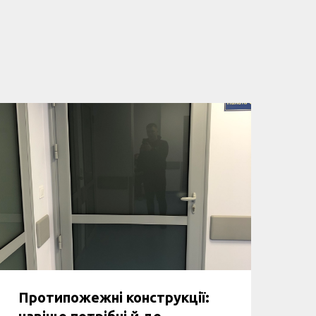
Протипожежні конструкції:
навіщо потрібні й де