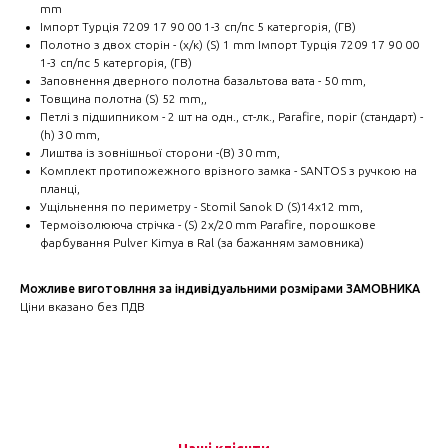
mm
Імпорт Турція 7209 17 90 00 1-3 сп/пс 5 катергорія, (ГВ)
Полотно з двох сторін - (х/к) (S) 1 mm Імпорт Турція 7209 17 90 00
1-3 сп/пс 5 катергорія, (ГВ)
Заповнення дверного полотна базальтова вата - 50 mm,
Товщина полотна (S) 52 mm,,
Петлі з підшипником - 2 шт на одн., ст-лк., Parafire, поріг (стандарт) -
(h) 30 mm,
Лиштва із зовнішньої сторони -(B) 30 mm,
Комплект протипожежного врізного замка - SANTOS з ручкою на
планці,
Ущільнення по периметру - Stomil Sanok D (S)14x12 mm,
Термоізолююча стрічка - (S) 2х/20 mm Parafire, порошкове
фарбування Pulver Kimya в Ral (за бажанням замовника)
Можливе виготовлння за індивідуальними розмірами ЗАМОВНИКА
Ціни вказано без ПДВ