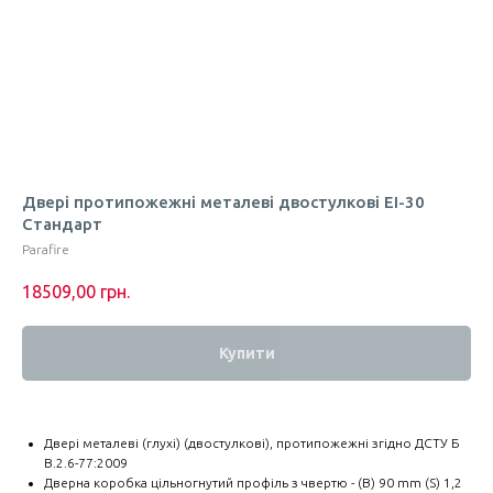
Двері протипожежні металеві двостулкові ЕІ-30
Стандарт
Parafire
18509,00
грн.
Купити
Двері металеві (глухі) (двостулкові), протипожежні згідно ДСТУ Б
В.2.6-77:2009
Дверна коробка цільногнутий профіль з чвертю - (B) 90 mm (S) 1,2