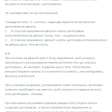
входить в комплектацію з дотягувачем
Не сертифікован як протипожежний.
Стандартна тяга, т.з. «коліно», надає два варіанта встановлення
дотягувача на дверях.
1. Зі сторони відкривання дверей: корпус дотягувача
встановлюється на дверну стулку, тяга – на дверну раму.
2. Зі сторони закривання дверей: корпус дотягувача встановлюється
на дверну раму, тяга на стулку.
N.B.
При монтажі на дверній рамі з боку закривання, щоб уникнути
самовільного розкручування гвинта кріплення тяги до корпусу
дотягувача і, як наслідок, псування самої тяги, обов'язково
використовувати гровер (є в комплекті поставки) і, рекомендовано,
фіксатор різьблення.
При установці на дверях, розташованих зовні приміщень, дотягувач
повинен перебувати під навісом, щоб уникнути попадання вологи
(тяга дотягувача - сталева).
При виконанні регулювань клапанів швидкостей (існують на всіх
моделях) дотягувачів , а також клапанів гальм відчинення та
уповільнення зачинення (на тих моделях, де вони існують) уважно