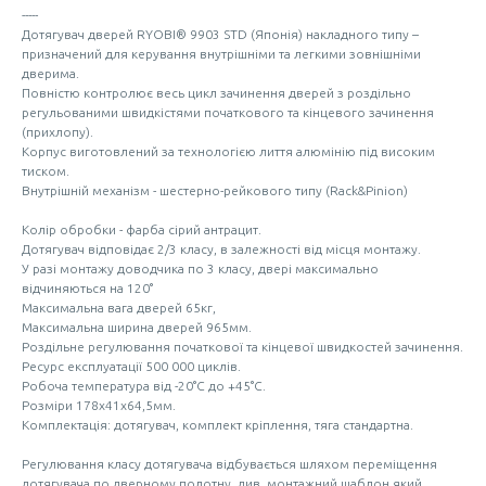
-----
Дотягувач дверей RYOBI® 9903 STD (Японія) накладного типу –
призначений для керування внутрішніми та легкими зовнішніми
дверима.
Повністю контролює весь цикл зачинення дверей з роздільно
регульованими швидкістями початкового та кінцевого зачинення
(прихлопу).
Корпус виготовлений за технологією лиття алюмінію під високим
тиском.
Внутрішній механізм - шестерно-рейкового типу (Rack&Pinion)
Колір обробки - фарба сірий антрацит.
Дотягувач відповідає 2/3 класу, в залежності від місця монтажу.
У разі монтажу доводчика по 3 класу, двері максимально
відчиняються на 120°
Максимальна вага дверей 65кг,
Максимальна ширина дверей 965мм.
Роздільне регулювання початкової та кінцевої швидкостей зачинення.
Ресурс експлуатації 500 000 циклів.
Робоча температура від -20°С до +45°С.
Розміри 178х41х64,5мм.
Комплектація: дотягувач, комплект кріплення, тяга стандартна.
Регулювання класу дотягувача відбувається шляхом переміщення
дотягувача по дверному полотну, див. монтажний шаблон який