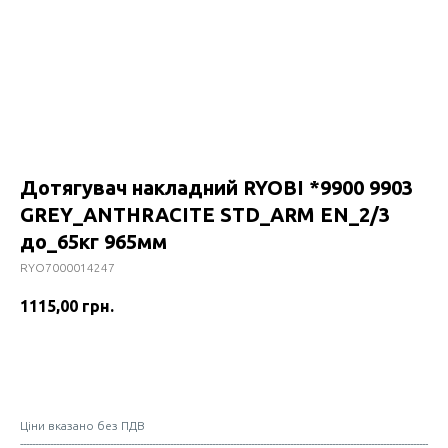
Дотягувач накладний RYOBI *9900 9903
GREY_ANTHRACITE STD_ARM EN_2/3
до_65кг 965мм
RYO7000014247
1115,00
грн.
Купити
Ціни вказано без ПДВ
----------------------------------------------------------------------------------------------------------------------------------------