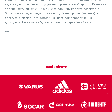
видстежувати ступінь відкручування (проти часової стрілки). Клапан не
повинен бути викручений більше за площину корпуса дотягувача.
В протилежному випадку можливо підтікання рідини(мастила) із
дотягувача під час його роботи і, як наслідок, завоздушення
дотягувача. Це не може бути враховано як гарантійний випадок.
----------------------------------------------------------------------------------------------------------------------------------------
-----
Наші клієнти